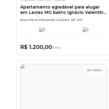
Apartamento agradável para alugar
em Lavras MG bairro Ignácio Valentini–
aluguel barato 1.200,00 + IPTU +
Rua Maria Mesquita Goulart, AP 201
condomínio + seguro incêndio |
1
1
R$ 1.200,00
/Mês
Disponível
AP-0064