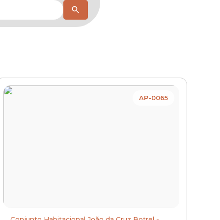
AP-0065
Conjunto Habitacional João da Cruz Botrel -