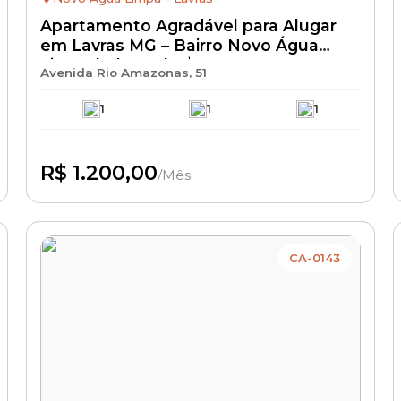
Apartamento Agradável para Alugar
em Lavras MG – Bairro Novo Água
Limpa | Aluguel R$ 1.200 + IPTU +
Avenida Rio Amazonas, 51
Seguro Incêndio | Apartamento
Residencial com Excelente
1
1
1
Localização
R$ 1.200,00
/Mês
Disponível
CA-0143