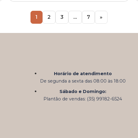
1
2
3
…
7
»
Horário de atendimento
De segunda a sexta das 08:00 às 18:00
Sábado e Domingo:
Plantão de vendas: (35) 99182-6524