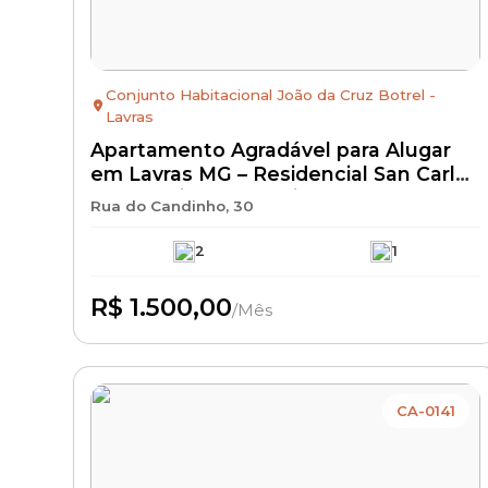
Conjunto Habitacional João da Cruz Botrel -
Lavras
Apartamento Agradável para Alugar
em Lavras MG – Residencial San Carlos
Club Residence | Bairro Novo
Rua do Candinho, 30
Horizonte | Aluguel R$ 1.500 + IPTU +
Seguro Incêndio | Apartamento
2
1
Residencial com Excelente
Localização
R$ 1.500,00
/Mês
Disponível
CA-0141