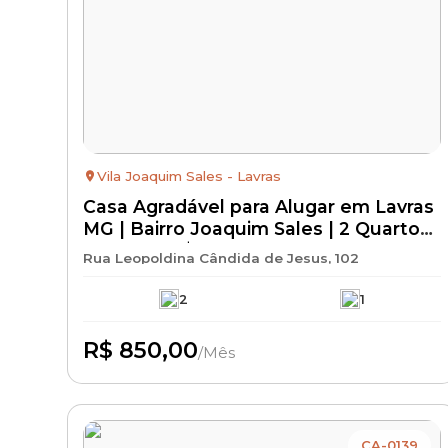
Vila Joaquim Sales - Lavras
Casa Agradável para Alugar em Lavras
MG | Bairro Joaquim Sales | 2 Quartos
| Aluguel R$ 850 + IPTU + Seguro
Rua Leopoldina Cândida de Jesus, 102
Incêndio
2
1
R$ 850,00
/Mês
Disponível
CA-0139