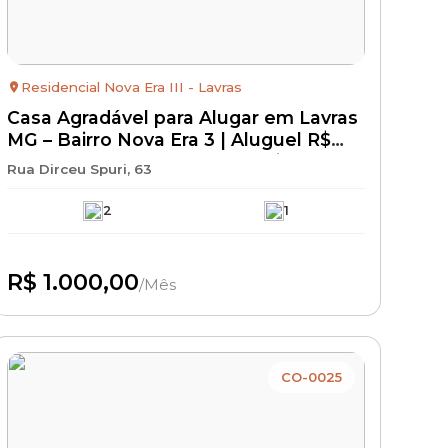
Residencial Nova Era III - Lavras
Casa Agradável para Alugar em Lavras
MG – Bairro Nova Era 3 | Aluguel R$
1.000 + IPTU + Seguro Incêndio | Casa
Rua Dirceu Spuri, 63
Residencial com Excelente
Localização
2
1
R$ 1.000,00
/Mês
Disponível
CO-0025