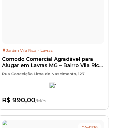
Jardim Vila Rica - Lavras
Comodo Comercial Agradável para
Alugar em Lavras MG – Bairro Vila Rica
– Locação por R$ 990 + IPTU + Seguro
Rua Conceição Lima do Nascimento, 127
Incêndio | Kitnet para Aluguel com
Excelente Localização
1
R$ 990,00
/Mês
Disponível
CA-0136