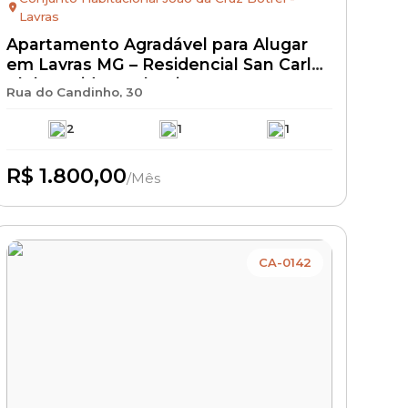
Lavras
Apartamento Agradável para Alugar
em Lavras MG – Residencial San Carlos
Club Residence | Bairro Novo
Rua do Candinho, 30
Horizonte | Aluguel R$ 1.800 + IPTU +
Seguro Incêndio | Apartamento
2
1
1
Residencial com Excelente
Localização
R$ 1.800,00
/Mês
Disponível
CA-0142