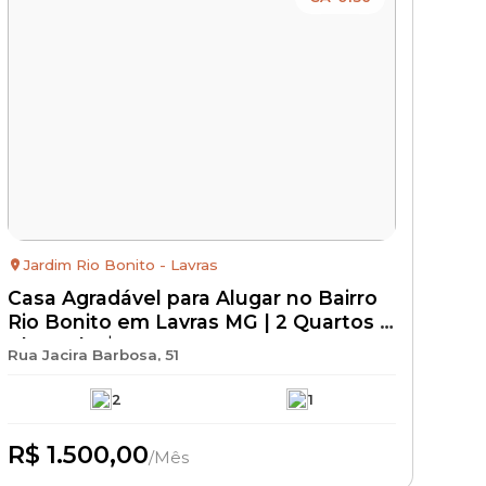
Jardim Rio Bonito - Lavras
Casa Agradável para Alugar no Bairro
Rio Bonito em Lavras MG | 2 Quartos |
Aluguel R$ 1.500 + IPTU + Seguro
Rua Jacira Barbosa, 51
Incêndio | Imóvel Residencial para
Locação
2
1
R$ 1.500,00
/Mês
Disponível