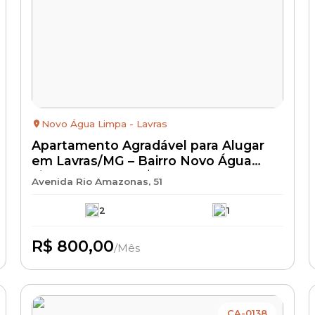
Novo Água Limpa - Lavras
Apartamento Agradável para Alugar
em Lavras/MG – Bairro Novo Água
Limpa | Aluguel R$ 800 + IPTU +
Avenida Rio Amazonas, 51
Condomínio + Seguro Incêndio
2
1
R$ 800,00
/Mês
Disponível
CA-0138