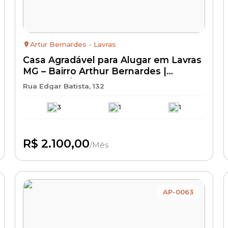
Artur Bernardes - Lavras
Casa Agradável para Alugar em Lavras
MG – Bairro Arthur Bernardes |
Aluguel R$ 2.100 + IPTU + Seguro
Rua Edgar Batista, 132
Incêndio | Casa Residencial com
Excelente Localização
3
1
1
R$ 2.100,00
/Mês
Disponível
AP-0063