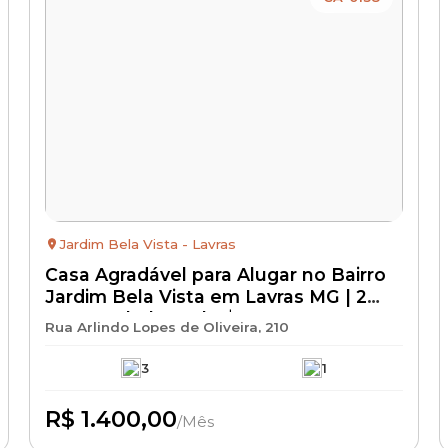
Jardim Bela Vista - Lavras
Casa Agradável para Alugar no Bairro
Jardim Bela Vista em Lavras MG | 2
Quartos | Aluguel R$ 1.400 + IPTU +
Rua Arlindo Lopes de Oliveira, 210
Seguro Incêndio | Casa para Locação
3
1
R$ 1.400,00
/Mês
Disponível