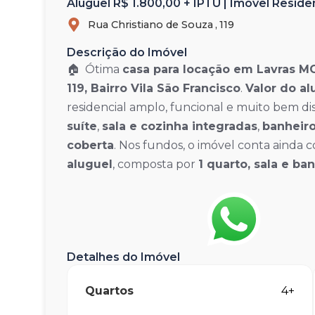
Aluguel R$ 1.800,00 + IPTU | Imóvel Resid
Rua Christiano de Souza ,
119
Descrição do Imóvel
🏠 Ótima
casa para locação em Lavras M
119, Bairro Vila São Francisco
.
Valor do al
residencial amplo, funcional e muito bem d
suíte
,
sala e cozinha integradas
,
banheiro
coberta
. Nos fundos, o imóvel conta ainda
aluguel
, composta por
1 quarto, sala e ba
Detalhes do Imóvel
Quartos
4+