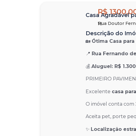
R$ 1300,0
Casa Agradável pa
Rua Doutor Fern
16
Descrição do Imó
🏡
Ótima Casa para
📍
Rua Fernando de
💰
Aluguel: R$ 1.30
PRIMEIRO PAVIME
Excelente
casa par
O imóvel conta com
Aceita pet, porte p
✨
Localização estr