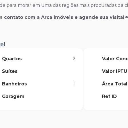
de para morar em uma das regiões mais procuradas da ci
 contato com a Arca Imóveis e agende sua visita!

el
Quartos
Valor Con
2
Suítes
Valor IPTU
Banheiros
Área Total
1
Garagem
Ref ID