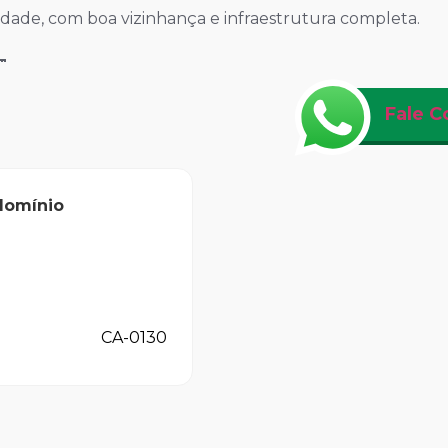
dade, com boa vizinhança e infraestrutura completa.

Fale C
domínio
CA-0130