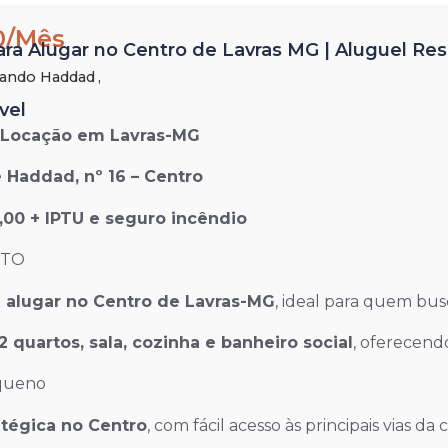
0/Mês
ra Alugar no Centro de Lavras MG | Aluguel Resi
ando Haddad ,
vel
 Locação em Lavras-MG
 Haddad, nº 16 – Centro
0,00 + IPTU e seguro incêndio
NTO
a alugar no Centro de Lavras-MG
, ideal para quem bus
2 quartos, sala, cozinha e banheiro social
, oferecendo
equeno
atégica no Centro
, com fácil acesso às principais vias