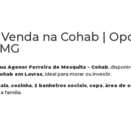
 Venda na Cohab | Op
 MG
ua Agenor Ferreira de Mesquita – Cohab
, disponí
Cohab em Lavras
, ideal para morar ou investir.
sala
,
cozinha
,
2 banheiros sociais
,
copa
,
área de s
 família.