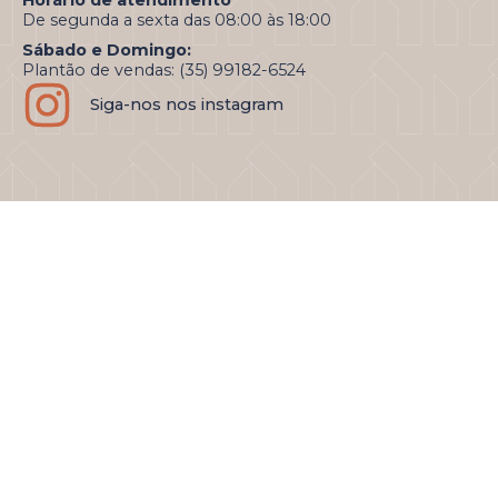
De segunda a sexta das 08:00 às 18:00
Sábado e Domingo:
Plantão de vendas: (35) 99182-6524
Siga-nos nos instagram