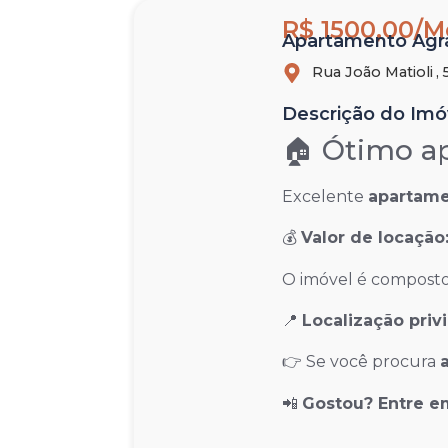
R$ 1500,00/M
Apartamento Agrad
Rua João Matioli ,
Descrição do Imó
🏠 Ótimo ap
Excelente
apartame
💰
Valor de locação:
O imóvel é compost
📍
Localização priv
👉 Se você procura
📲
Gostou? Entre e