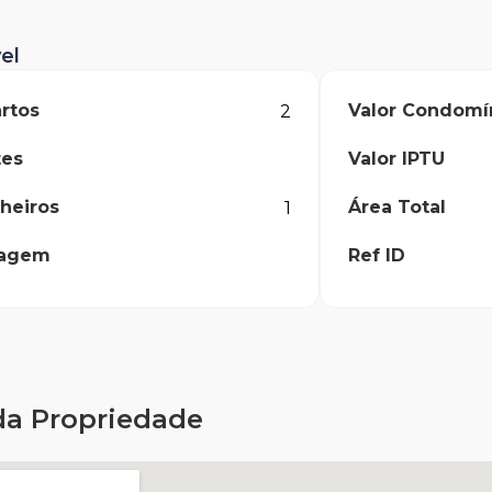
el
rtos
Valor Condomí
2
tes
Valor IPTU
heiros
Área Total
1
ragem
Ref ID