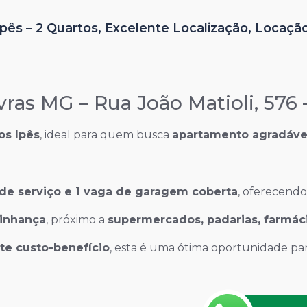
ês – 2 Quartos, Excelente Localização, Locação
as MG – Rua João Matioli, 576 –
os Ipês
, ideal para quem busca
apartamento agradável
a de serviço e 1 vaga de garagem coberta
, oferecendo
zinhança
, próximo a
supermercados, padarias, farmáci
te custo-benefício
, esta é uma ótima oportunidade pa