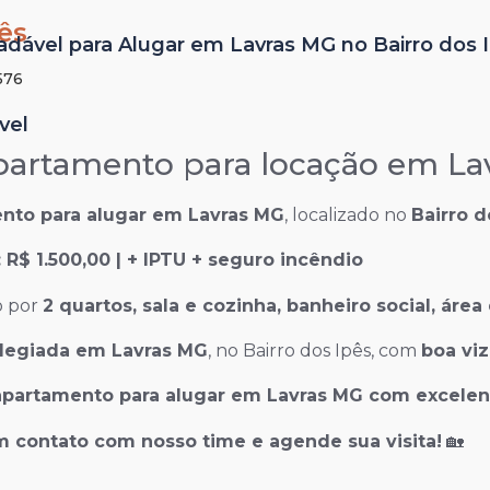
ês
ável para Alugar em Lavras MG no Bairro dos Ip
576
vel
artamento para locação em Lavr
nto para alugar em Lavras MG
, localizado no
Bairro d
 R$ 1.500,00 | + IPTU + seguro incêndio
o por
2 quartos, sala e cozinha, banheiro social, áre
ilegiada em Lavras MG
, no Bairro dos Ipês, com
boa vi
apartamento para alugar em Lavras MG com excelen
m contato com nosso time e agende sua visita!
🏡