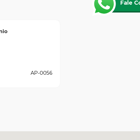
Fale C
nio
AP-0056