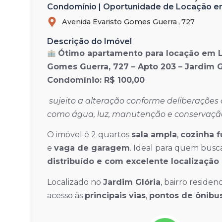
Condomínio | Oportunidade de Locação em
Avenida Evaristo Gomes Guerra ,
727
Descrição do Imóvel
Ótimo apartamento para locação em 
Gomes Guerra, 727 – Apto 203 – Jardim G
Condomínio: R$ 100,00
sujeito a alteração conforme deliberações
como água, luz, manutenção e conservação
O imóvel é 2 quartos
sala ampla
,
cozinha f
e
vaga de garagem
. Ideal para quem bus
distribuído e com excelente localizaçã
Localizado no
Jardim Glória
, bairro residen
acesso às
principais vias
,
pontos de ônibu