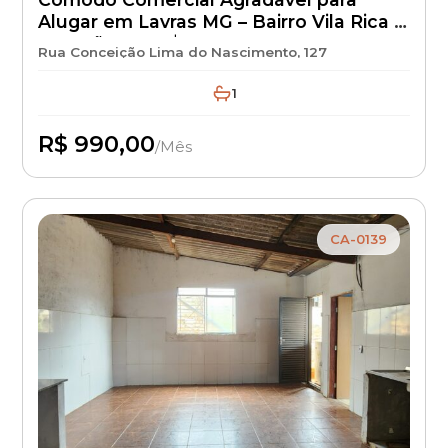
Alugar em Lavras MG – Bairro Vila Rica –
Locação por R$ 990 + IPTU + Seguro
Rua Conceição Lima do Nascimento, 127
Incêndio | Kitnet para Aluguel com
Excelente Localização
1
R$ 990,00
/Mês
Disponível
CA-0139