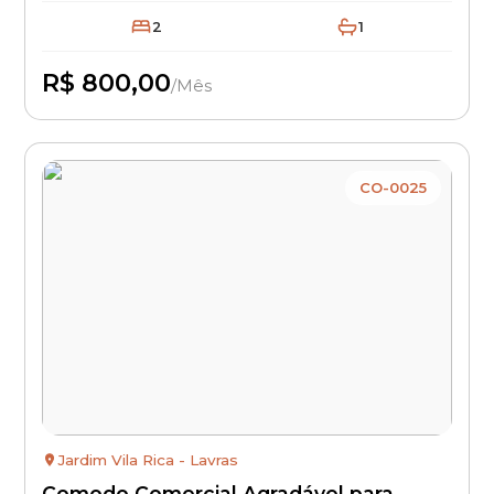
2
1
R$ 800,00
/Mês
Disponível
CO-0025
Jardim Vila Rica - Lavras
Comodo Comercial Agradável para