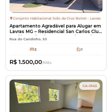
Conjunto Habitacional João da Cruz Botrel - Lavras
Apartamento Agradável para Alugar em
Lavras MG – Residencial San Carlos Club
Residence | Bairro Novo Horizonte |
Rua do Candinho, 30
Aluguel R$ 1.500 + IPTU + Seguro
Incêndio | Apartamento Residencial
2
1
com Excelente Localização
R$ 1.500,00
/Mês
Disponível
CA-0143