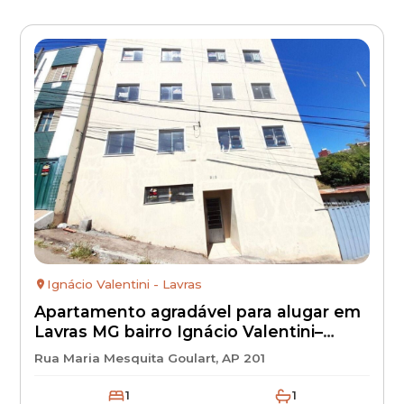
Ignácio Valentini - Lavras
Apartamento agradável para alugar em
Lavras MG bairro Ignácio Valentini–
aluguel barato 1.200,00 + IPTU +
Rua Maria Mesquita Goulart, AP 201
condomínio + seguro incêndio |
1
1