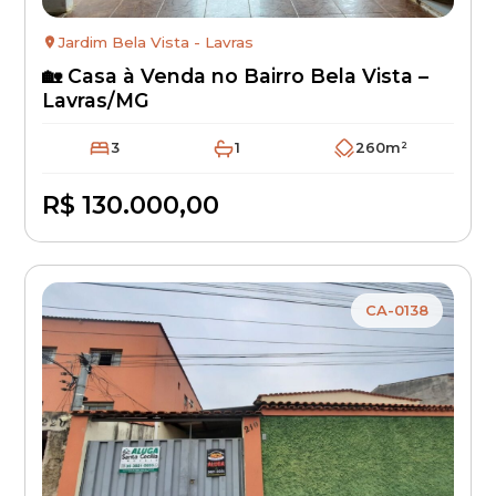
Jardim Bela Vista - Lavras
🏡 Casa à Venda no Bairro Bela Vista –
Lavras/MG
3
1
260m²
R$ 130.000,00
Disponível
CA-0138