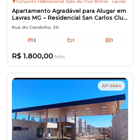
Conjunto Habitacional João da Cruz Botrel - Lavras
Apartamento Agradável para Alugar em
Lavras MG – Residencial San Carlos Club
Residence | Bairro Novo Horizonte |
Rua do Candinho, 30
Aluguel R$ 1.800 + IPTU + Seguro
Incêndio | Apartamento Residencial
2
1
1
com Excelente Localização
R$ 1.800,00
/Mês
Disponível
AP-0064