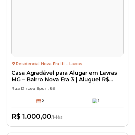
Residencial Nova Era III - Lavras
Casa Agradável para Alugar em Lavras
MG – Bairro Nova Era 3 | Aluguel R$
1.000 + IPTU + Seguro Incêndio | Casa
Rua Dirceu Spuri, 63
Residencial com Excelente Localização
2
1
R$ 1.000,00
/Mês
Disponível