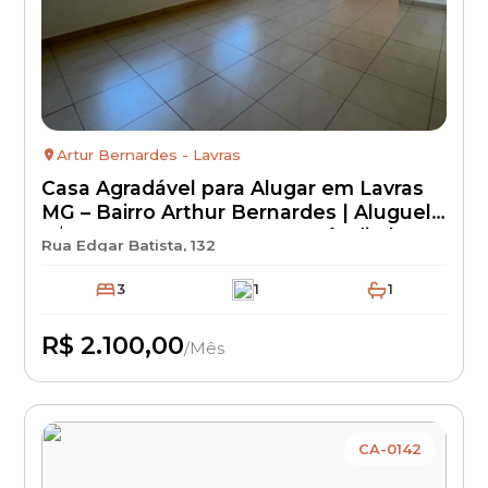
Artur Bernardes - Lavras
Casa Agradável para Alugar em Lavras
MG – Bairro Arthur Bernardes | Aluguel
R$ 2.100 + IPTU + Seguro Incêndio |
Rua Edgar Batista, 132
Casa Residencial com Excelente
Localização
3
1
1
R$ 2.100,00
/Mês
Disponível
CA-0142