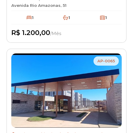
Aluguel R$ 1.200 + IPTU + Seguro
Avenida Rio Amazonas, 51
Incêndio | Apartamento Residencial
com Excelente Localização
1
1
1
R$ 1.200,00
/Mês
Disponível
AP-0065