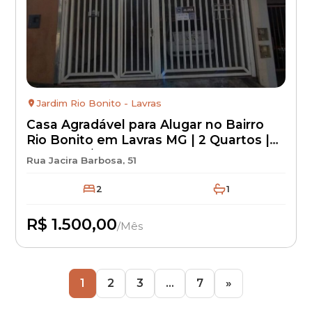
Jardim Rio Bonito - Lavras
Casa Agradável para Alugar no Bairro
Rio Bonito em Lavras MG | 2 Quartos |
Aluguel R$ 1.500 + IPTU + Seguro
Rua Jacira Barbosa, 51
Incêndio | Imóvel Residencial para
Locação
2
1
R$ 1.500,00
/Mês
Disponível
1
2
3
…
7
»