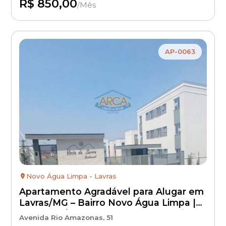
R$ 850,00
/Mês
Disponível
AP-0063
Novo Água Limpa - Lavras
Apartamento Agradável para Alugar em
Lavras/MG – Bairro Novo Água Limpa |
Aluguel R$ 800 + IPTU + Condomínio +
Avenida Rio Amazonas, 51
Seguro Incêndio