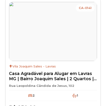
CA-0141
Vila Joaquim Sales - Lavras
Casa Agradável para Alugar em Lavras
MG | Bairro Joaquim Sales | 2 Quartos |
Aluguel R$ 850 + IPTU + Seguro
Rua Leopoldina Cândida de Jesus, 102
Incêndio
2
1