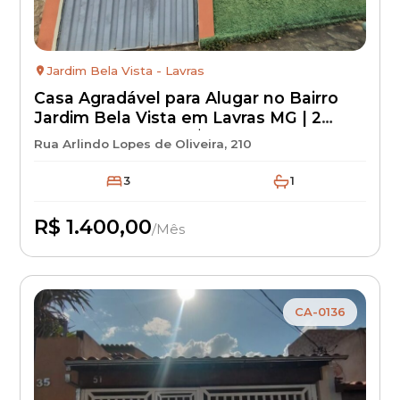
Jardim Bela Vista - Lavras
Casa Agradável para Alugar no Bairro
Jardim Bela Vista em Lavras MG | 2
Quartos | Aluguel R$ 1.400 + IPTU +
Rua Arlindo Lopes de Oliveira, 210
Seguro Incêndio | Casa para Locação
3
1
R$ 1.400,00
/Mês
Disponível
CA-0136