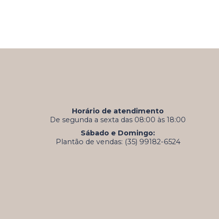
Horário de atendimento
De segunda a sexta das 08:00 às 18:00
Sábado e Domingo:
Plantão de vendas: (35) 99182-6524