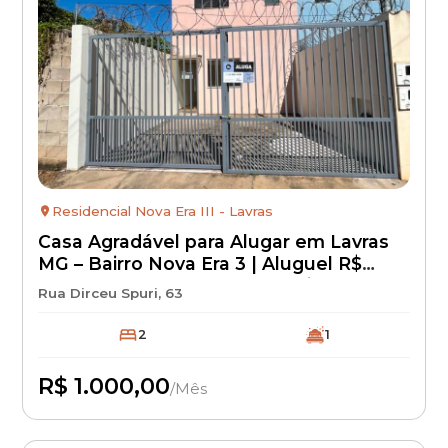
Residencial Nova Era III - Lavras
Casa Agradável para Alugar em Lavras
MG – Bairro Nova Era 3 | Aluguel R$
1.000 + IPTU + Seguro Incêndio | Casa
Rua Dirceu Spuri, 63
Residencial com Excelente Localização
2
1
R$ 1.000,00
/Mês
Disponível