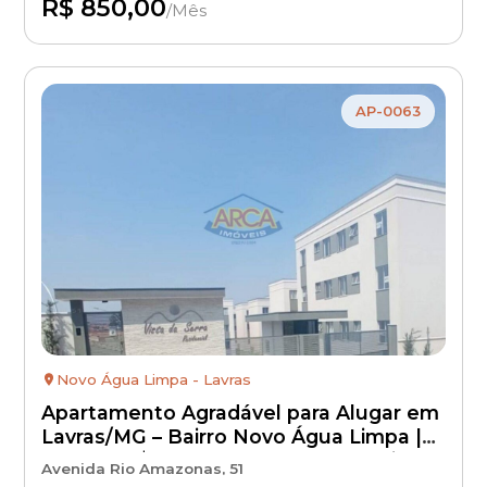
R$ 850,00
/Mês
Disponível
AP-0063
Novo Água Limpa - Lavras
Apartamento Agradável para Alugar em
Lavras/MG – Bairro Novo Água Limpa |
Aluguel R$ 800 + IPTU + Condomínio +
Avenida Rio Amazonas, 51
Seguro Incêndio