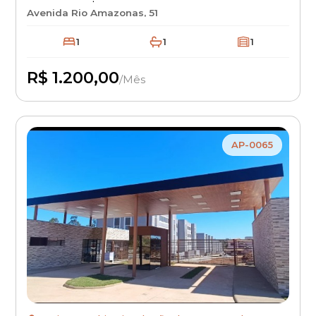
Aluguel R$ 1.200 + IPTU + Seguro
Avenida Rio Amazonas, 51
Incêndio | Apartamento Residencial
com Excelente Localização
1
1
1
R$ 1.200,00
/Mês
Disponível
AP-0065