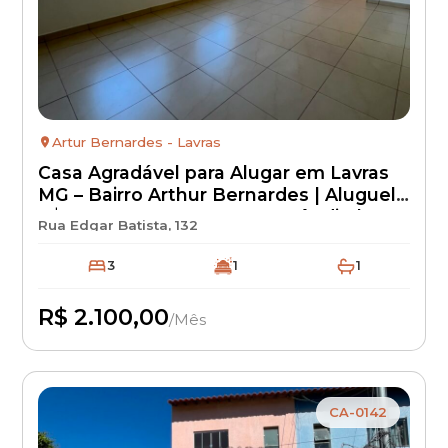
Artur Bernardes - Lavras
Casa Agradável para Alugar em Lavras
MG – Bairro Arthur Bernardes | Aluguel
R$ 2.100 + IPTU + Seguro Incêndio |
Rua Edgar Batista, 132
Casa Residencial com Excelente
Localização
3
1
1
R$ 2.100,00
/Mês
Disponível
CA-0142