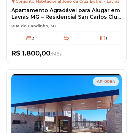
Conjunto Habitacional João da Cruz Botrel - Lavras
Apartamento Agradável para Alugar em
Lavras MG – Residencial San Carlos Club
Residence | Bairro Novo Horizonte |
Rua do Candinho, 30
Aluguel R$ 1.800 + IPTU + Seguro
Incêndio | Apartamento Residencial
2
1
1
com Excelente Localização
R$ 1.800,00
/Mês
Disponível
AP-0064