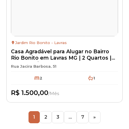
Jardim Rio Bonito - Lavras
Casa Agradável para Alugar no Bairro
Rio Bonito em Lavras MG | 2 Quartos |
Aluguel R$ 1.500 + IPTU + Seguro
Rua Jacira Barbosa, 51
Incêndio | Imóvel Residencial para
Locação
2
1
R$ 1.500,00
/Mês
Disponível
1
2
3
…
7
»