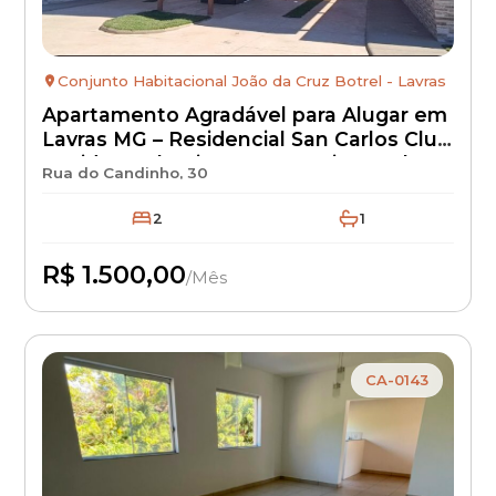
Conjunto Habitacional João da Cruz Botrel - Lavras
Apartamento Agradável para Alugar em
Lavras MG – Residencial San Carlos Club
Residence | Bairro Novo Horizonte |
Rua do Candinho, 30
Aluguel R$ 1.500 + IPTU + Seguro
Incêndio | Apartamento Residencial
2
1
com Excelente Localização
R$ 1.500,00
/Mês
Disponível
CA-0143