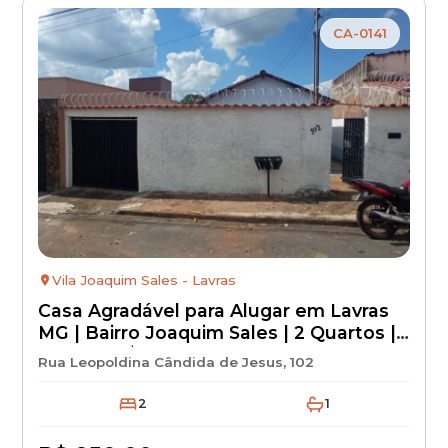
CA-0141
Vila Joaquim Sales - Lavras
Casa Agradável para Alugar em Lavras
MG | Bairro Joaquim Sales | 2 Quartos |
Aluguel R$ 850 + IPTU + Seguro
Rua Leopoldina Cândida de Jesus, 102
Incêndio
2
1