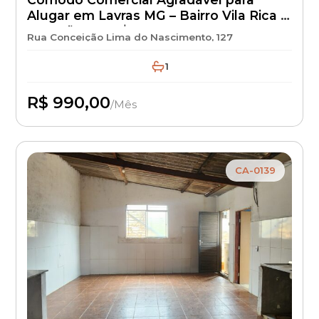
Alugar em Lavras MG – Bairro Vila Rica –
Locação por R$ 990 + IPTU + Seguro
Rua Conceição Lima do Nascimento, 127
Incêndio | Kitnet para Aluguel com
Excelente Localização
1
R$ 990,00
/Mês
Disponível
CA-0139