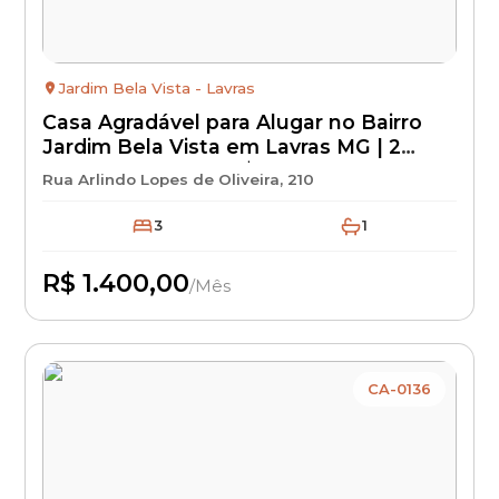
Jardim Bela Vista - Lavras
Casa Agradável para Alugar no Bairro
Jardim Bela Vista em Lavras MG | 2
Quartos | Aluguel R$ 1.400 + IPTU +
Rua Arlindo Lopes de Oliveira, 210
Seguro Incêndio | Casa para Locação
3
1
R$ 1.400,00
/Mês
Disponível
CA-0136