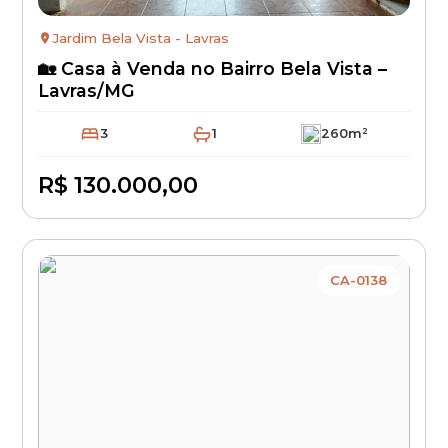
Jardim Bela Vista - Lavras
🏡 Casa à Venda no Bairro Bela Vista –
Lavras/MG
3
1
260m²
R$ 130.000,00
Disponível
CA-0138