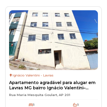
Ignácio Valentini - Lavras
Apartamento agradável para alugar em
Lavras MG bairro Ignácio Valentini–
aluguel barato 1.200,00 + IPTU +
Rua Maria Mesquita Goulart, AP 201
condomínio + seguro incêndio |
1
1