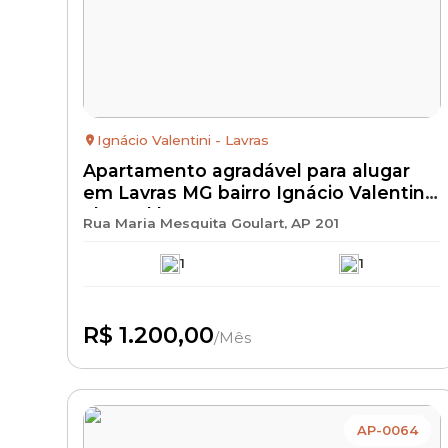
Ignácio Valentini - Lavras
Apartamento agradável para alugar
em Lavras MG bairro Ignácio Valentini–
aluguel barato 1.200,00 + IPTU +
Rua Maria Mesquita Goulart, AP 201
condomínio + seguro incêndio |
1
1
R$ 1.200,00
/Mês
Disponível
AP-0064