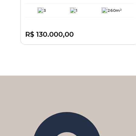
3
1
260m²
R$ 130.000,00
Disponível