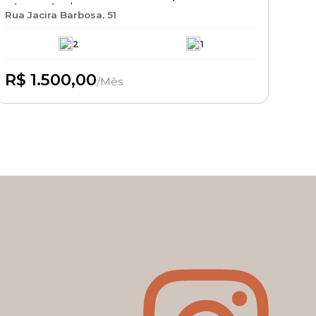
Aluguel R$ 1.500 + IPTU + Seguro
Rua Jacira Barbosa, 51
Incêndio | Imóvel Residencial para
Locação
2
1
R$ 1.500,00
/Mês
Disponível