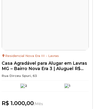
Residencial Nova Era III - Lavras
Casa Agradável para Alugar em Lavras
MG – Bairro Nova Era 3 | Aluguel R$
1.000 + IPTU + Seguro Incêndio | Casa
Rua Dirceu Spuri, 63
Residencial com Excelente
Localização
2
1
R$ 1.000,00
/Mês
Disponível