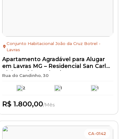
Conjunto Habitacional João da Cruz Botrel -
Lavras
Apartamento Agradável para Alugar
em Lavras MG – Residencial San Carlos
Club Residence | Bairro Novo
Rua do Candinho, 30
Horizonte | Aluguel R$ 1.800 + IPTU +
Seguro Incêndio | Apartamento
2
1
1
Residencial com Excelente
Localização
R$ 1.800,00
/Mês
Disponível
CA-0142