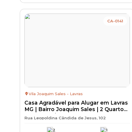
CA-0141
Vila Joaquim Sales - Lavras
Casa Agradável para Alugar em Lavras
MG | Bairro Joaquim Sales | 2 Quartos
| Aluguel R$ 850 + IPTU + Seguro
Rua Leopoldina Cândida de Jesus, 102
Incêndio
2
1