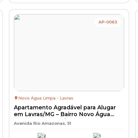
AP-0063
Novo Água Limpa - Lavras
Apartamento Agradável para Alugar
em Lavras/MG – Bairro Novo Água
Limpa | Aluguel R$ 800 + IPTU +
Avenida Rio Amazonas, 51
Condomínio + Seguro Incêndio
2
1