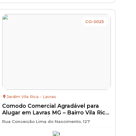
CO-0025
Jardim Vila Rica - Lavras
Comodo Comercial Agradável para
Alugar em Lavras MG – Bairro Vila Rica
– Locação por R$ 990 + IPTU + Seguro
Rua Conceição Lima do Nascimento, 127
Incêndio | Kitnet para Aluguel com
Excelente Localização
1