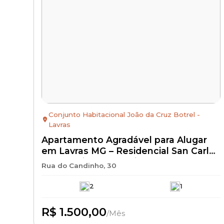
Conjunto Habitacional João da Cruz Botrel -
Lavras
Apartamento Agradável para Alugar
em Lavras MG – Residencial San Carlos
Club Residence | Bairro Novo
Rua do Candinho, 30
Horizonte | Aluguel R$ 1.500 + IPTU +
Seguro Incêndio | Apartamento
2
1
Residencial com Excelente
Localização
R$ 1.500,00
/Mês
Disponível