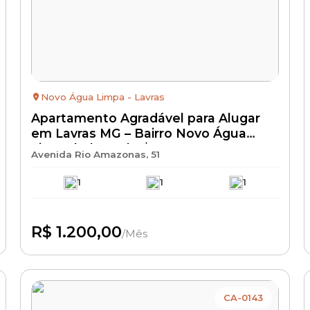
Novo Água Limpa - Lavras
Apartamento Agradável para Alugar
em Lavras MG – Bairro Novo Água
Limpa | Aluguel R$ 1.200 + IPTU +
Avenida Rio Amazonas, 51
Seguro Incêndio | Apartamento
Residencial com Excelente
1
1
1
Localização
R$ 1.200,00
/Mês
Disponível
CA-0143