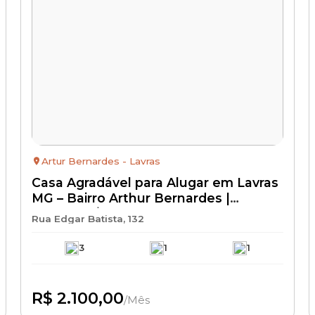
Artur Bernardes - Lavras
Casa Agradável para Alugar em Lavras
MG – Bairro Arthur Bernardes |
Aluguel R$ 2.100 + IPTU + Seguro
Rua Edgar Batista, 132
Incêndio | Casa Residencial com
Excelente Localização
3
1
1
R$ 2.100,00
/Mês
Disponível